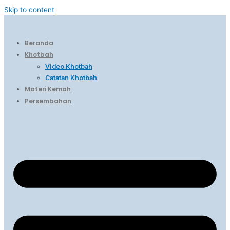
Skip to content
Beranda
Khotbah
Video Khotbah
Catatan Khotbah
Materi Kemah
Persembahan