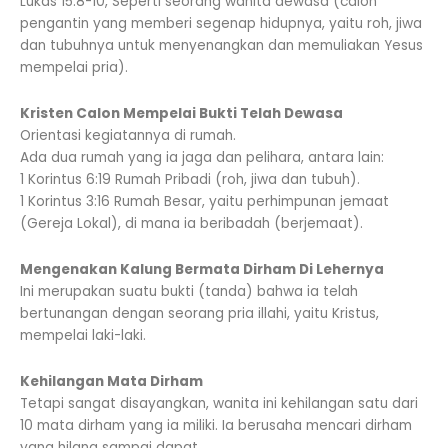
Lukas 15:8-10, Seperti seorang wanita dewasa (calon
pengantin yang memberi segenap hidupnya, yaitu roh, jiwa
dan tubuhnya untuk menyenangkan dan memuliakan Yesus
mempelai pria).
Kristen Calon Mempelai Bukti Telah Dewasa
Orientasi kegiatannya di rumah.
Ada dua rumah yang ia jaga dan pelihara, antara lain:
1 Korintus 6:19 Rumah Pribadi (roh, jiwa dan tubuh).
1 Korintus 3:16 Rumah Besar, yaitu perhimpunan jemaat
(Gereja Lokal), di mana ia beribadah (berjemaat).
Mengenakan Kalung Bermata Dirham Di Lehernya
Ini merupakan suatu bukti (tanda) bahwa ia telah
bertunangan dengan seorang pria illahi, yaitu Kristus,
mempelai laki-laki.
Kehilangan Mata Dirham
Tetapi sangat disayangkan, wanita ini kehilangan satu dari
10 mata dirham yang ia miliki. Ia berusaha mencari dirham
yang hilang sampai dapat.