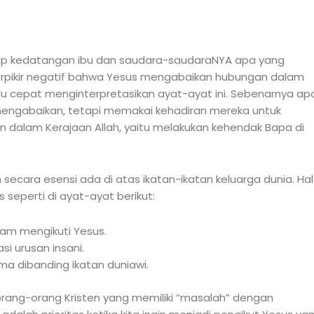
ap kedatangan ibu dan saudara-saudaraNYA apa yang
ta berpikir negatif bahwa Yesus mengabaikan hubungan dalam
alu cepat menginterpretasikan ayat-ayat ini. Sebenarnya ap
mengabaikan, tetapi memakai kehadiran mereka untuk
alam Kerajaan Allah, yaitu melakukan kehendak Bapa di
cara esensi ada di atas ikatan-ikatan keluarga dunia. Hal 
seperti di ayat-ayat berikut:
dalam mengikuti Yesus.
si urusan insani.
ama dibanding ikatan duniawi.
i orang-orang Kristen yang memiliki “masalah” dengan