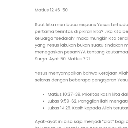
Matius 12:46-50
Saat kita membaca respons Yesus terhad
pertama terlintas di pikiran kita? Jika ki
keluarga “sedarah” maka mungkin kita terl
yang Yesus lakukan bukan suatu tindakan 
menegaskan pesanNYA tentang keutamaan d
Surga. Ayat 50, Matius 7:21.
Yesus menyampaikan bahwa Kerajaan Allah se
selaras dengan beberapa pengajaran Yesus 
Matius 10:37-39. Prioritas kasih kita 
Lukas 9:59-62. Panggilan ilahi mengata
Lukas 14:26. Kasih kepada Allah terut
Ayat-ayat ini bisa saja menjadi “alat” bag