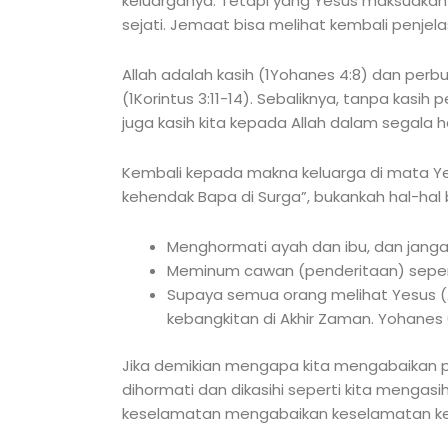
keluarganya. Tetapi yang Yesus maksudkan a
sejati. Jemaat bisa melihat kembali penjel
Allah adalah kasih (1Yohanes 4:8) dan perb
(1Korintus 3:11-14). Sebaliknya, tanpa kasih 
juga kasih kita kepada Allah dalam segala h
Kembali kepada makna keluarga di mata Yesu
kehendak Bapa di Surga”, bukankah hal-hal
Menghormati ayah dan ibu, dan jangan
Meminum cawan (penderitaan) seperti
Supaya semua orang melihat Yesus (A
kebangkitan di Akhir Zaman. Yohanes 
Jika demikian mengapa kita mengabaikan p
dihormati dan dikasihi seperti kita mengasi
keselamatan mengabaikan keselamatan kel