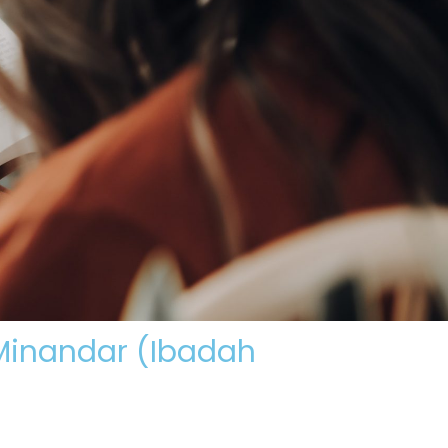
hotbah
Materi Kemah
Persembahan
 Minandar (Ibadah