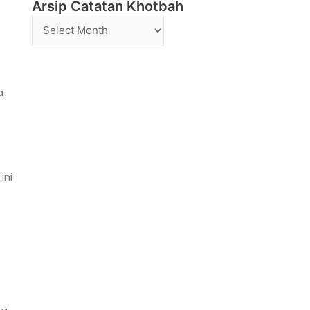
Arsip Catatan Khotbah
Arsip
Catatan
Khotbah
a
ini