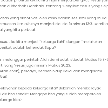
dalah prioritas ketika kita ingin menjadi pengikut Yesus ya
asan di khotbah Gembala tentang “Pengikut Yesus yang Sejat
uatan yang dimotivasi oleh kasih adalah sesuatu yang mulia
perbuatan kita akhirnya menjadi sia-sia. 1Korintus 13:3. Demiki
al yang kita perbuat.
s. Jika kita menjadi “keluarga ilahi” dengan “melakukan
 berikat adalah kehendak Bapa?
 melanggar perintah Allah demi adat istiadat. Matius 15:3-6
 yang Yesus juga minum. Matius 20:23.
llah Anak), percaya, beroleh hidup kekal dan mengalami
6:40.
elayanan kepada keluarga kita? Bukankah mereka layak
hi diri kita sendiri? Mengapa kita yang sudah memperoleh
uarga kita?