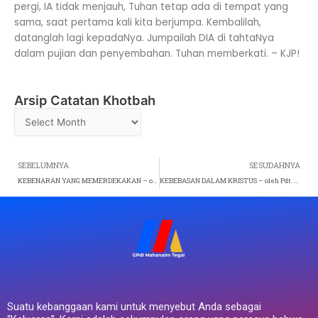
pergi, IA tidak menjauh, Tuhan tetap ada di tempat yang
sama, saat pertama kali kita berjumpa. Kembalilah,
datanglah lagi kepadaNya. Jumpailah DIA di tahtaNya
dalam pujian dan penyembahan. Tuhan memberkati. – KJP!
Arsip Catatan Khotbah
Arsip
Catatan
Khotbah
Prev
SEBELUMNYA
SESUDAHNYA
KEBENARAN YANG MEMERDEKAKAN – oleh Pdt. K. Hani Paulus (Ibadah Raya 2 – Minggu, 24 Agustus 2025)
KEBEBASAN DALAM KRISTUS – oleh Pdt. Gideon Santoso (Ibadah Raya 1,3 – Minggu, 31 Agustus 2025)
Suatu kebanggaan kami untuk menyebut Anda sebagai