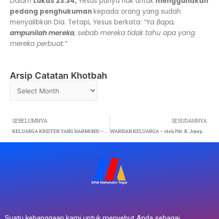
Dalam
Lukas 23:34,
Yesus punya hak untuk
menggunakan
pedang penghukuman
kepada orang yang sudah
menyalibkan Dia. Tetapi, Yesus berkata:
“Ya Bapa,
ampunilah mereka
, sebab mereka tidak tahu apa yang
mereka perbuat.”
Arsip Catatan Khotbah
Arsip
Catatan
Khotbah
Prev
SEBELUMNYA
SESUDAHNYA
KELUARGA KRISTEN YANG HARMONIS – oleh Pdm. Patrick B. Lazarus (Ibadah Raya 3 – Minggu, 2 Juni 2024)
WARISAN KELUARGA – oleh Pdt. K. Joseph Priyono (Ibadah Raya 1 – Minggu, 16 Juni 2024)
Suatu kebanggaan kami untuk menyebut Anda sebagai