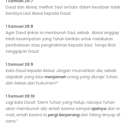
1 Samuel 26:7
Daud dan Abisai, melihat Saul tertidur dalam keadaan tidak
berdaya.Usul Abisai kepada Daud:
1 Samuel 26:8
Agar Daud ijinkan ia membunuh Saul, sebab Abisai anggap
inilah kesempatan yang Tuhan berikan untuk melakukan
pembalasan atau penghakiman kepada Saul. Tetapi lihat
tanggapan Daud.
1 Samuel 26:9
Kata Daud kepada Abisai: Jangan musnahkan dia, sebab
siapakah yang bisa
menjamah
orang yang diurapi Tuhan,
dan bebas dari hukuman?”
1 Samuel 26:10
Lagi kata Daud: “Demi Tuhan yang hidup, niscaya Tuhan
akan membunuh dia; entah karena sampai
ajalnya
dan ia
mati, entah karena ia
pergi berperang
dan hilang lenyap di
sana.”