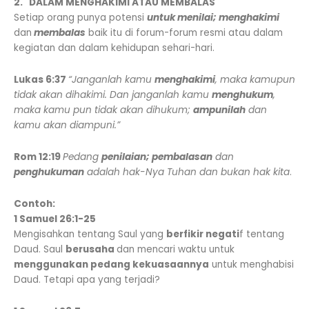
2. DALAM MENGHAKIMI ATAU MEMBALAS
Setiap orang punya potensi
untuk menilai; menghakimi
dan
membalas
baik itu di forum-forum resmi atau dalam
kegiatan dan dalam kehidupan sehari-hari.
Lukas 6:37
“Janganlah kamu
menghakimi
, maka kamupun
tidak akan dihakimi. Dan janganlah kamu
menghukum
,
maka kamu pun tidak akan dihukum;
ampunilah
dan
kamu akan diampuni.”
Rom 12:19
Pedang
penilaian; pembalasan
dan
penghukuman
adalah hak-Nya Tuhan dan bukan hak kita
.
Contoh:
1 Samuel 26:1-25
Mengisahkan tentang Saul yang
berfikir negati
f tentang
Daud. Saul
berusaha
dan mencari waktu untuk
menggunakan pedang kekuasaannya
untuk menghabisi
Daud. Tetapi apa yang terjadi?