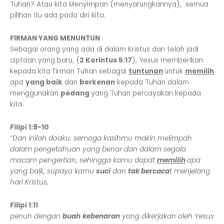
Tuhan? Atau kita Menyimpan (menyarungkannya), semua
pilihan itu ada pada diri kita.
FIRMAN YANG MENUNTUN
Sebagai orang yang ada di dalam Kristus dan telah jadi
ciptaan yang baru, (
2 Korintus 5:17
), Yesus memberikan
kepada kita firman Tuhan sebagai
tuntunan
untuk
memilih
apa
yang baik
dan
berkenan
kepada Tuhan dalam
menggunakan
pedang
yang Tuhan percayakan kepada
kita.
Filipi 1:9-10
“Dan inilah doaku, semoga kasihmu makin melimpah
dalam pengetahuan yang benar dan dalam segala
macam pengertian, sehingga kamu dapat
memilih
apa
yang baik, supaya kamu
suci
dan
tak bercaca
t menjelang
hari Kristus,
Filipi 1:11
penuh dengan
buah
kebenaran
yang dikerjakan oleh Yesus