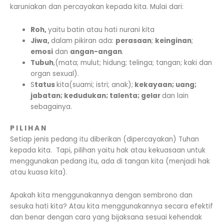
karuniakan dan percayakan kepada kita. Mulai dari:
Roh,
yaitu batin atau hati nurani kita
Jiwa,
dalam pikiran ada:
perasaan
;
keinginan
;
emosi
dan
angan-angan
.
Tubuh
,(mata; mulut; hidung; telinga; tangan; kaki dan
organ sexual).
S
tatus
kita(suami; istri; anak);
kekayaan; uang;
jabatan; kedudukan; talenta; gelar
dan lain
sebagainya.
P I L I H A N
Setiap jenis pedang itu diberikan (dipercayakan) Tuhan
kepada kita. Tapi, pilihan yaitu hak atau kekuasaan untuk
menggunakan pedang itu, ada di tangan kita (menjadi hak
atau kuasa kita).
Apakah kita menggunakannya dengan sembrono dan
sesuka hati kita? Atau kita menggunakannya secara efektif
dan benar dengan cara yang bijaksana sesuai kehendak