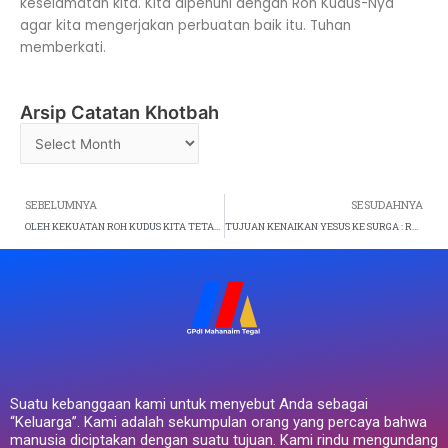
keselamatan kita. Kita dipenuhi dengan Roh Kudus-Nya
agar kita mengerjakan perbuatan baik itu. Tuhan
memberkati.
Arsip Catatan Khotbah
Arsip
Catatan
Khotbah
Prev
SEBELUMNYA
SESUDAHNYA
OLEH KEKUATAN ROH KUDUS KITA TETAP SETIA MELAYANI – oleh Pdm. Melky R. Mokodongan (Ibadah Raya 3 – Minggu, 10 Mei 2026)
TUJUAN KENAIKAN YESUS KE SURGA : ROH KUDUS SEBAGAI ELSHADDAI BAGI ORANG PERCAYA – oleh Pdt. J.S. Minandar (Ibadah Kenaikan Tuhan Yesus – Kamis, 14 Mei 2026)
Suatu kebanggaan kami untuk menyebut Anda sebagai
“Keluarga”. Kami adalah sekumpulan orang yang percaya bahwa
manusia diciptakan dengan suatu tujuan. Kami rindu mengundang