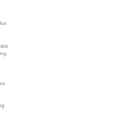
dus
aksi
ang
asa
ng