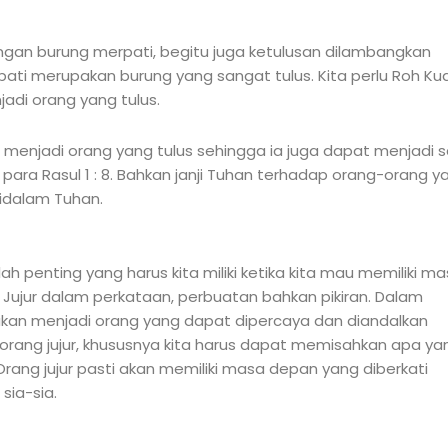
an burung merpati, begitu juga ketulusan dilambangkan
ti merupakan burung yang sangat tulus. Kita perlu Roh Ku
adi orang yang tulus.
menjadi orang yang tulus sehingga ia juga dapat menjadi s
para Rasul 1 : 8. Bahkan janji Tuhan terhadap orang-orang y
idalam Tuhan.
ah penting yang harus kita miliki ketika kita mau memiliki m
 Jujur dalam perkataan, perbuatan bahkan pikiran. Dalam
ur akan menjadi orang yang dapat dipercaya dan diandalkan
 orang jujur, khususnya kita harus dapat memisahkan apa ya
 Orang jujur pasti akan memiliki masa depan yang diberkati
sia-sia.