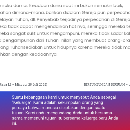
h suka damai. Keadaan dunia saat ini bukan semakin baik,
pecahan dimana-mana, bahkan didalam Gereja pun perpecah
 pelayan Tuhan, dll. Penyebab terjadinya perpecahan di Gerej
ereka tidak dapat mengendalikan hatinya, sehingga mereka t
reka sangat sulit untuk mengampuni, mereka tidak sadar ka
na pengampunan dari Tuhan. Inilah yang membuat orang-or
yang Tuhansediakan untuk hidupnya karena mereka tidak m
ahkan dengan keadaannya.
aya 1,3 – Minggu, 28 Juli 2024)
BERTUMBUH DAN BERBUAH – oleh
Suatu kebanggaan kami untuk menyebut Anda sebagai
“Keluarga”. Kami adalah sekumpulan orang yang
percaya bahwa manusia diciptakan dengan suatu
tujuan. Kami rindu mengundang Anda untuk bersama-
sama memenuhi tujuan itu bersama keluarga baru Anda
ini.