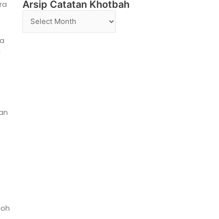
Arsip Catatan Khotbah
ra
Arsip
Catatan
Khotbah
ta
a
kan
Roh