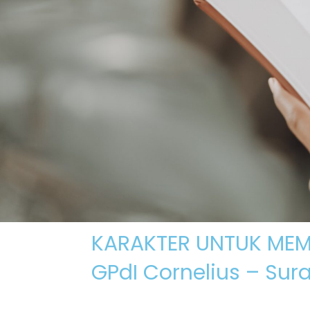
Skip
to
content
KARAKTER UNTUK MEMIL
GPdI Cornelius – Sur