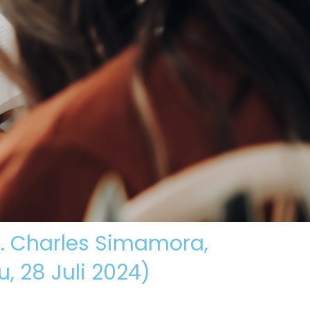
hotbah
Materi Kemah
Persembahan
r. Charles Simamora,
, 28 Juli 2024)