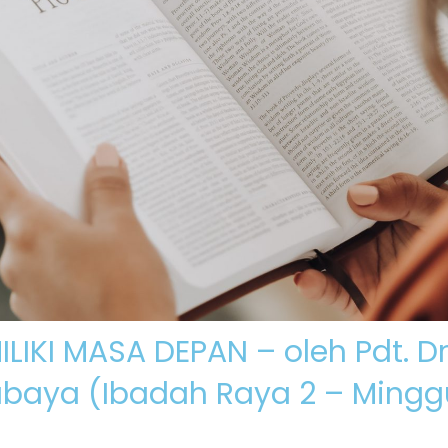
Beranda
K
IKI MASA DEPAN – oleh Pdt. D
abaya (Ibadah Raya 2 – Minggu