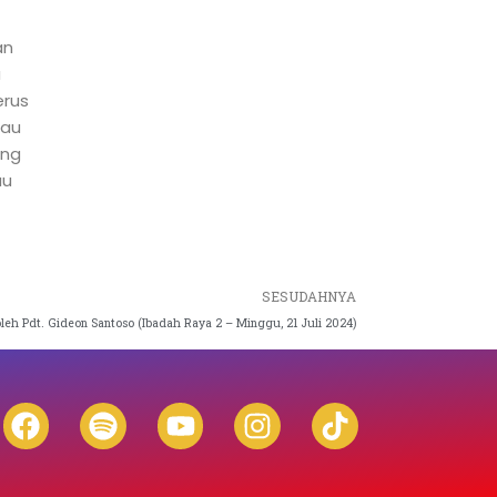
an
a
erus
lau
ang
au
Next
SESUDAHNYA
 Pdt. Gideon Santoso (Ibadah Raya 2 – Minggu, 21 Juli 2024)
F
S
Y
I
T
a
p
o
n
i
c
o
u
s
k